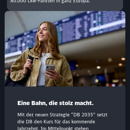
80.000 Lkw-Fahrten in ganz Europa.
Eine Bahn, die stolz macht.
Schließen
Möchten Sie zu
weitergeleitet
Mit der neuen Strategie “DB 2035” setzt
werden?
die DB den Kurs für das kommende
Jahrzehnt. Im Mittelpunkt stehen