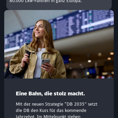
80.000 Lkw-Fahrten in ganz Europa.
Schließen
Eine Bahn, die stolz macht.
Möchten Sie zu
weitergeleitet
werden?
Mit der neuen Strategie “DB 2035” setzt
die DB den Kurs für das kommende
Abbrechen
Weiter
Jahrzehnt. Im Mittelpunkt stehen