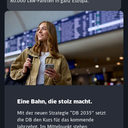
80.000 Lkw-Fahrten in ganz Europa.
Schließen
Eine Bahn, die stolz macht.
Möchten Sie zu
weitergeleitet
werden?
Mit der neuen Strategie “DB 2035” setzt
die DB den Kurs für das kommende
Abbrechen
Weiter
Jahrzehnt. Im Mittelpunkt stehen