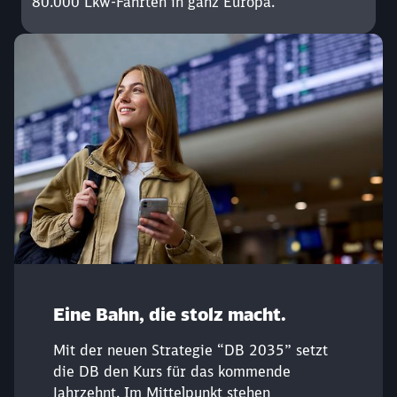
80.000 Lkw-Fahrten in ganz Europa.
Eine Bahn, die stolz macht.
Schließen
Mit der neuen Strategie “DB 2035” setzt
Möchten Sie zu
weitergeleitet
die DB den Kurs für das kommende
werden?
Jahrzehnt. Im Mittelpunkt stehen