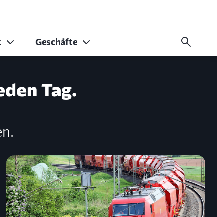
t
Geschäfte
und Diktatur
eden Tag.
en.