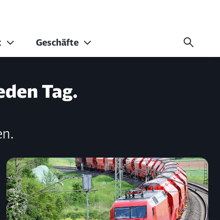
t
Geschäfte
eden Tag.
en.