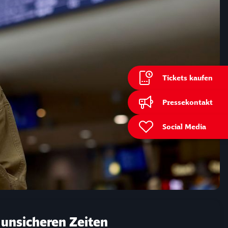
Tickets kaufen
ießen
Pressekontakt
Social Media
 unsicheren Zeiten