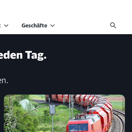
t
Geschäfte
eden Tag.
en.