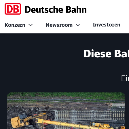
Investoren
Konzern
Newsroom
No Page Title
Diese Ba
Ei