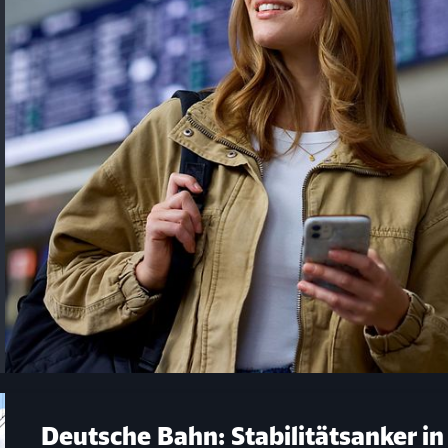
Schl
Möchten Sie zu
weitergeleitet werden?
Deutsche Bahn: Stabilitätsanker in
Abbrechen
Weiter