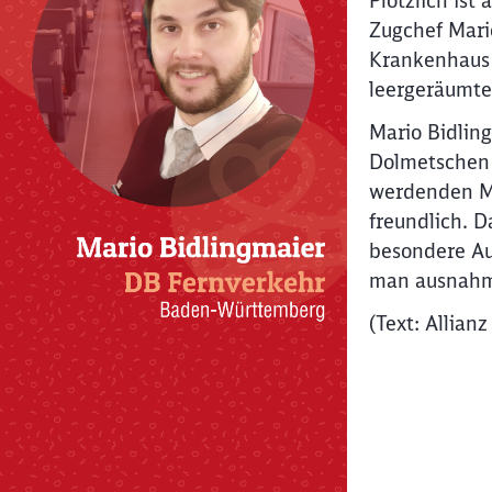
Plötzlich ist
Zugchef Mario
Krankenhaus 
leergeräumten
Mario Bidlin
Dolmetschen 
werdenden Mu
freundlich. 
besondere Au
man ausnahms
(Text: Allian