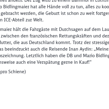
 alles anders: Der Zug wird zu einem Bahnhof in Lothr
 Bidlingmaier hat alle Hände voll zu tun, alles zu ko
gebracht werden, die Geburt ist schon zu weit fortge
 ICE-Abteil zur Welt.
gmaier hält die Fahrgäste mit Durchsagen auf dem Lau
zwischen den französischen Rettungskräften und der
tter, die aus Deutschland kommt. Trotz der stressige
Das beeindruckt auch die Reisende Inan Aydin: „Meine
szeichnung. Letztlich haben die DB und Mario Bidlin
weise auch eine Verspätung gerne in Kauf!“
z pro Schiene)