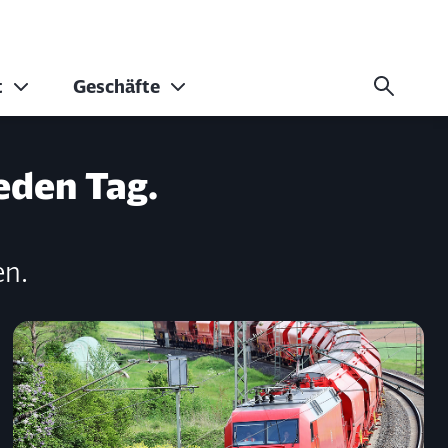
t
Geschäfte
eden Tag.
en.