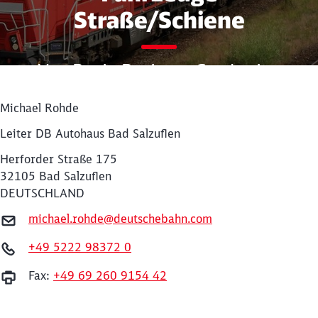
Straße/Schiene
Von B wie Business Carsharing
bis Z wie
Zulassungsmanagement
Michael Rohde
Leiter DB Autohaus Bad Salzuflen
Herforder Straße 175
32105 Bad Salzuflen
DEUTSCHLAND
michael.rohde@deutschebahn.com
Schließen
+49 5222 98372 0
Möchten Sie zu
weitergeleitet
werden?
Fax:
+49 69 260 9154 42
Abbrechen
Weiter