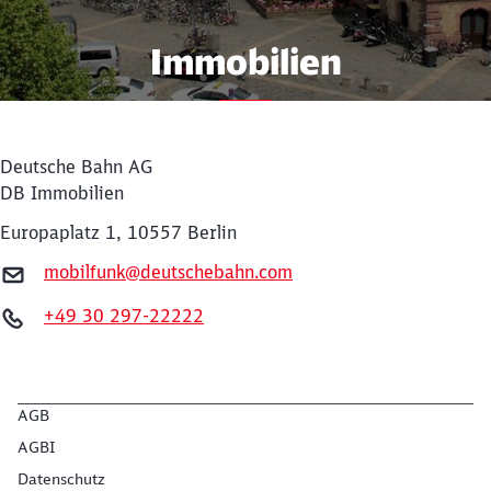
Immobilien
Kaufen, mieten, erschließen,
sanieren
Deutsche Bahn AG
DB Immobilien
Europaplatz 1, 10557 Berlin
mobilfunk@deutschebahn.com
+49 30 297-22222
Schließen
Möchten Sie zu
weitergeleitet
werden?
AGB
Abbrechen
Weiter
AGBI
Datenschutz