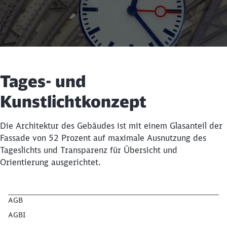
Tages- und
Kunstlichtkonzept
Die Architektur des Gebäudes ist mit einem Glasanteil der
Fassade von 52 Prozent auf maximale Ausnutzung des
Tageslichts und Transparenz für Übersicht und
Schließen
Möchten Sie zu
weitergeleitet
Orientierung ausgerichtet.
werden?
Abbrechen
Weiter
AGB
AGBI