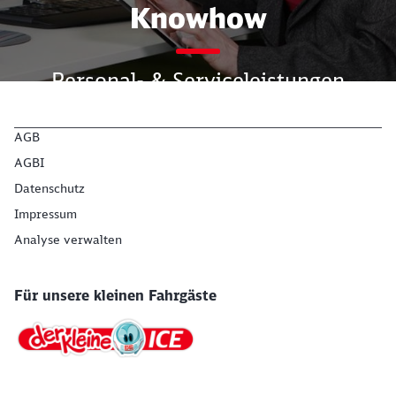
Knowhow
Personal- & Serviceleistungen
Weiterlesen
AGB
Schließen
AGBI
Möchten Sie zu
weitergeleitet
werden?
Datenschutz
Impressum
Analyse verwalten
Abbrechen
Weiter
Für unsere kleinen Fahrgäste