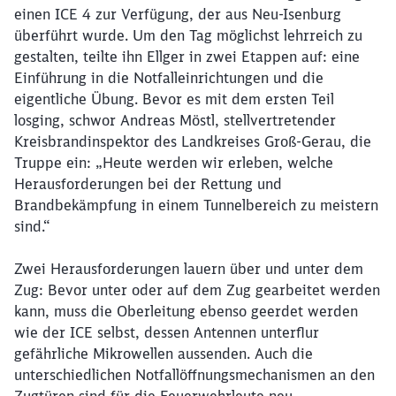
einen ICE 4 zur Verfügung, der aus Neu-Isenburg
überführt wurde. Um den Tag möglichst lehrreich zu
Schließen
gestalten, teilte ihn Ellger in zwei Etappen auf: eine
Möchten Sie zu
weitergeleitet
werden?
Einführung in die Notfalleinrichtungen und die
eigentliche Übung. Bevor es mit dem ersten Teil
losging, schwor Andreas Möstl, stellvertretender
Abbrechen
Weiter
Kreisbrandinspektor des Landkreises Groß-Gerau, die
Truppe ein: „Heute werden wir erleben, welche
Herausforderungen bei der Rettung und
Brandbekämpfung in einem Tunnelbereich zu meistern
sind.“
Zwei Herausforderungen lauern über und unter dem
Zug: Bevor unter oder auf dem Zug gearbeitet werden
kann, muss die Oberleitung ebenso geerdet werden
wie der ICE selbst, dessen Antennen unterflur
gefährliche Mikrowellen aussenden. Auch die
unterschiedlichen Notfallöffnungsmechanismen an den