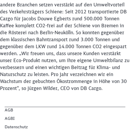
andere Branchen setzen verstärkt auf den Umweltvorteil
des Verkehrsträgers Schiene: Seit 2012 transportierte DB
Cargo für Jacobs Douwe Egberts rund 500.000 Tonnen
Schließen
Möchten Sie zu
weitergeleitet
Kaffee komplett CO2-frei auf der Schiene von Bremen in
werden?
die Rösterei nach Berlin-Neukölln. So konnten gegenüber
dem klassischen Bahntransport rund 3.000 Tonnen und
gegenüber dem LKW rund 14.000 Tonnen CO2 eingespart
Abbrechen
Weiter
werden. „Wir freuen uns, dass unsere Kunden verstärkt
unser Eco-Produkt nutzen, um ihre eigene Umweltbilanz zu
verbessern und einen wichtigen Beitrag für Klima- und
Naturschutz zu leisten. Pro Jahr verzeichnen wir ein
Wachstum der gebuchten Ökostrommenge in Höhe von 30
Prozent“, so Jürgen Wilder, CEO von DB Cargo.
AGB
AGBI
Datenschutz