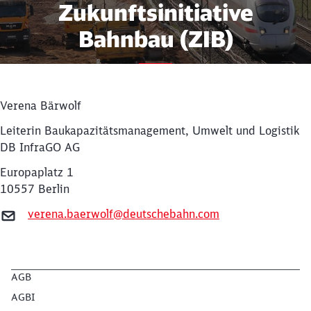
Zukunftsinitiative
Bahnbau (ZIB)
Gemeinsam für eine verlässliche
und leistungsfähige Infrastruktur
Verena Bärwolf
Leiterin Baukapazitätsmanagement, Umwelt und Logistik
DB InfraGO AG
Europaplatz 1
10557 Berlin
Schließen
verena.baerwolf@deutschebahn.com
Möchten Sie zu
weitergeleitet
werden?
Abbrechen
Weiter
AGB
AGBI