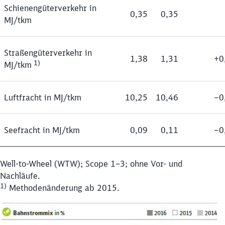
Schienengüterverkehr in
0,35
0,35
MJ/tkm
Straßengüterverkehr in
1,38
1,31
+0
1)
MJ/tkm
Luftfracht in MJ/tkm
10,25
10,46
‒0
Seefracht in MJ/tkm
0,09
0,11
‒0
Well-to-Wheel (WTW); Scope 1–3; ohne Vor- und
Nachläufe.
1)
Methodenänderung ab 2015.