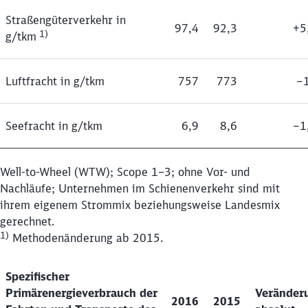
Straßengüterverkehr in
97,4
92,3
+5
1)
g/tkm
Luftfracht in g/tkm
757
773
‒
Seefracht in g/tkm
6,9
8,6
‒1
Well-to-Wheel (WTW); Scope 1–3; ohne Vor- und
Nachläufe; Unternehmen im Schienenverkehr sind mit
ihrem eigenem Strommix beziehungsweise Landesmix
gerechnet.
1)
Methodenänderung ab 2015.
Spezifischer
Primärenergieverbrauch der
Veränder
2016
2015