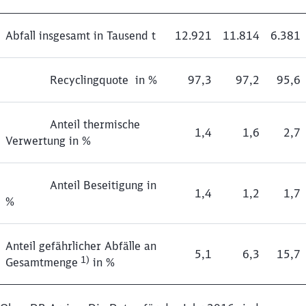
Abfall insgesamt in Tausend t
12.921
11.814
6.381
Recyclingquote in %
97,3
97,2
95,6
Anteil thermische
1,4
1,6
2,7
Verwertung in %
Anteil Beseitigung in
1,4
1,2
1,7
%
Anteil gefährlicher Abfälle an
5,1
6,3
15,7
1)
Gesamtmenge
in %