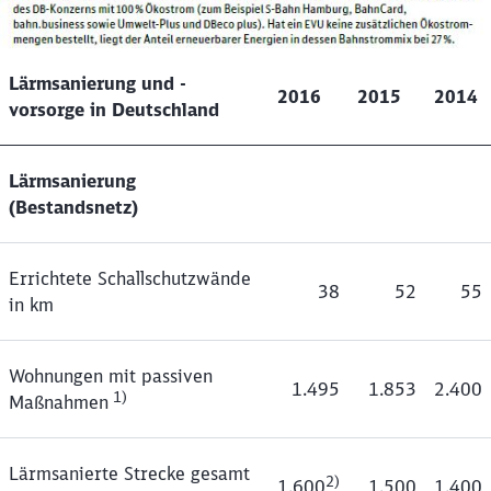
Lärmsanierung und -
2016
2015
2014
vorsorge in Deutschland
Lärmsanierung
(Bestandsnetz)
Errichtete Schallschutzwände
38
52
55
in km
Wohnungen mit passiven
1.495
1.853
2.400
1)
Maßnahmen
Lärmsanierte Strecke gesamt
2)
1.600
1.500
1.400