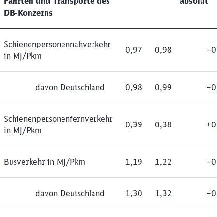
Fahrten und Transporte des
absolut
DB-Konzerns
Schienenpersonennahverkehr
0,97
0,98
‒0
in MJ/Pkm
davon Deutschland
0,98
0,99
‒0
Schienenpersonenfernverkehr
0,39
0,38
+0
in MJ/Pkm
Busverkehr in MJ/Pkm
1,19
1,22
‒0
davon Deutschland
1,30
1,32
‒0