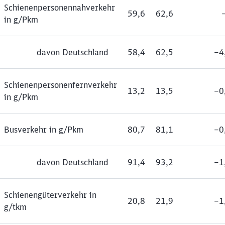
Schienenpersonennahverkehr
59,6
62,6
in g/Pkm
davon Deutschland
58,4
62,5
‒4
Schienenpersonenfernverkehr
13,2
13,5
‒0
in g/Pkm
Busverkehr in g/Pkm
80,7
81,1
‒0
davon Deutschland
91,4
93,2
‒1
Schienengüterverkehr in
20,8
21,9
‒1
g/tkm