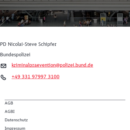
PD Nicolai-Steve Schipfer
Bundespolizei
kriminalpraevention@polizei.bund.de
+49 331 97997 3100
Schließen
Möchten Sie zu
weitergeleitet
werden?
AGB
Abbrechen
Weiter
AGBI
Datenschutz
Impressum