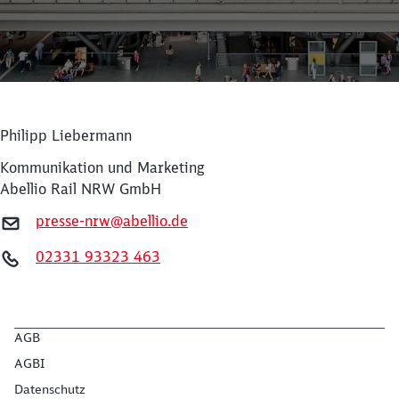
Philipp Liebermann
Kommunikation und Marketing
Abellio Rail NRW GmbH
presse-nrw@abellio.de
02331 93323 463
Schließen
Möchten Sie zu
weitergeleitet
werden?
AGB
Abbrechen
Weiter
AGBI
Datenschutz