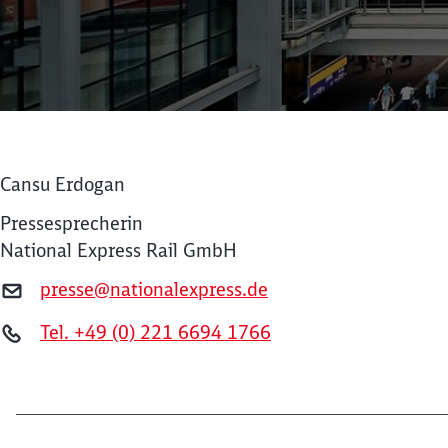
Cansu Erdogan
Pressesprecherin
National Express Rail GmbH
presse@nationalexpress.de
Tel. +49 (0) 221 6694 1766