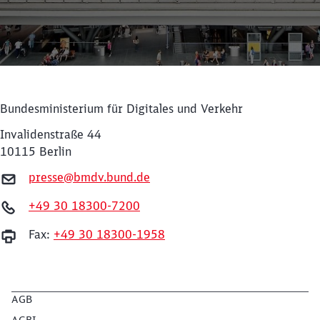
Bundesministerium für Digitales und Verkehr
Invalidenstraße 44
10115 Berlin
presse@bmdv.bund.de
+49 30 18300-7200
Schließen
Möchten Sie zu
weitergeleitet
Fax:
+49 30 18300-1958
werden?
Abbrechen
Weiter
AGB