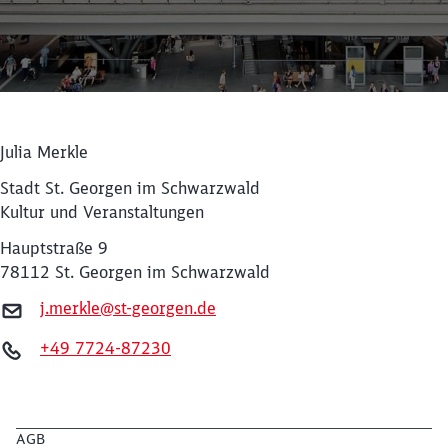
Julia Merkle
Stadt St. Georgen im Schwarzwald
Kultur und Veranstaltungen
Hauptstraße 9
78112 St. Georgen im Schwarzwald
j.merkle@st-georgen.de
Schließen
Möchten Sie zu
weitergeleitet
+49 7724-87230
werden?
Abbrechen
Weiter
AGB