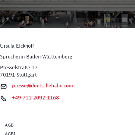
Ursula Eickhoff
Sprecherin Baden-Württemberg
Presselstraße 17
70191 Stuttgart
presse@deutschebahn.com
Schließen
+49 711 2092-1168
Möchten Sie zu
weitergeleitet
werden?
Abbrechen
Weiter
AGB
AGBI