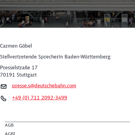
Carmen Göbel
Stellvertretende Sprecherin Baden-Württemberg
Presselstraße 17
70191 Stuttgart
presse.s@deutschebahn.com
Schließen
+49 (0) 711 2092-3499
Möchten Sie zu
weitergeleitet
werden?
Abbrechen
Weiter
AGB
AGBI