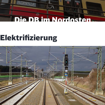
Die DB im Nordosten
Elektrifizierung
Wissenswertes aus der Region
Schließen
Möchten Sie zu
weitergeleitet