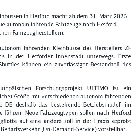
einbussen in Herford macht ab dem 31. März 2026
eue autonom fahrende Fahrzeuge nach Herford
chen Fahrzeugherstellern.
 autonom fahrenden Kleinbusse des Herstellers ZF
rs in der Herforder Innenstadt unterwegs. Erste
huttles können ein zuverlässiger Bestandteil des
Schl
opäischen Forschungsprojekt ULTIMO ist ein
Möchten Sie zu
weitergeleitet werden?
licher Größe mit verschiedenen autonom fahrenden
ie DB deshalb das bestehende Betriebsmodell im
Abbrechen
Weiter
se führen: Neue Fahrzeugtypen sollen nach Herford
lotte auf eine andere soll in der Praxis erprobt
Bedarfsverkehr (On-Demand-Service) vorstellbar.