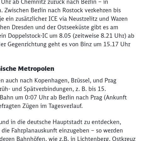
Uhr ab Chemnitz zurück nach Berlin – in
n. Zwischen Berlin nach Rostock verkehren bis
 ein zusätzlicher ICE via Neustrelitz und Waren
schen Dresden und der Ostseeküste gibt es am
in Doppelstock-IC um 8.05 (zeitweise 8.21 Uhr) ab
der Gegenrichtung geht es von Binz um 15.17 Uhr
Schl
Möchten Sie zu
weitergeleitet werden?
äische Metropolen
Abbrechen
Weiter
hen auch nach Kopenhagen, Brüssel, und Prag
rüh- und Spätverbindungen, z. B. bis 15.
Bahn um 0:07 Uhr ab Berlin nach Prag (Ankunft
efragten Zügen im Tagesverlauf.
 und in die deutsche Hauptstadt zu entdecken,
n die Fahrplanauskunft einzugeben – so werden
eren Bahnhöfen, wie z.B. in Lichtenberg, Ostkreuz