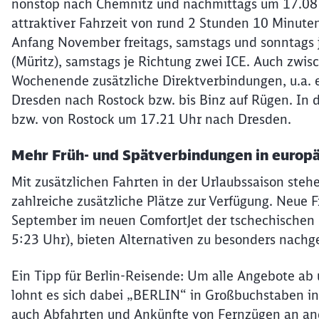
nonstop nach Chemnitz und nachmittags um 17.08 
attraktiver Fahrzeit von rund 2 Stunden 10 Minute
Anfang November freitags, samstags und sonntags je
(Müritz), samstags je Richtung zwei ICE. Auch zwi
Wochenende zusätzliche Direktverbindungen, u.a. e
Dresden nach Rostock bzw. bis Binz auf Rügen. In 
bzw. von Rostock um 17.21 Uhr nach Dresden.
Mehr Früh- und Spätverbindungen in europ
Mit zusätzlichen Fahrten in der Urlaubssaison ste
zahlreiche zusätzliche Plätze zur Verfügung. Neue F
September im neuen ComfortJet der tschechischen 
5:23 Uhr), bieten Alternativen zu besonders nachg
Ein Tipp für Berlin-Reisende: Um alle Angebote ab
lohnt es sich dabei „BERLIN“ in Großbuchstaben i
auch Abfahrten und Ankünfte von Fernzügen an and