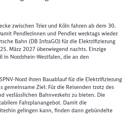
recke zwischen Trier und Köln fahren ab dem 30.
Damit Pendlerinnen und Pendler werktags wieder
tsche Bahn (DB InfraGO) für die Elektrifizierung
25. März 2027 überwiegend nachts. Einzige
Schl
Möchten Sie zu
weitergeleitet werden?
l in Nordrhein-Westfalen, die an den
Abbrechen
Weiter
NV-Nord ihren Bauablauf für die Elektrifizierung
as gemeinsame Ziel: Für die Reisenden trotz des
 verlässlichen Bahnverkehr zu bieten. Die
stabilem Fahrplanangebot. Damit die
terhin gelingen kann, finden dann gebündelte