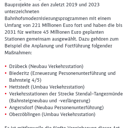
Bauprojekte aus den zuletzt 2019 und 2023
unterzeichneten
Bahnhofsmodernisierungsprogrammen mit einem
Umfang von 221 Millionen Euro fort und haben die bis
2031 für weitere 45 Millionen Euro geplanten
Schließen
Stationen gemeinsam ausgewählt. Dazu gehören zum
Möchten Sie zu
weitergeleitet
Beispiel die Anplanung und Fortführung folgender
werden?
Maßnahmen:
Abbrechen
Weiter
Drübeck (Neubau Verkehrsstation)
Biederitz (Erneuerung Personenunterführung und
Bahnsteig 4/5)
Hettstedt (Umbau Verkehrsstation)
Verkehrsstationen der Strecke Stendal–Tangermünde
(Bahnsteigneubau und -verlängerung)
Angersdorf (Neubau Personenunterführung)
Oberröblingen (Umbau Verkehrsstation)