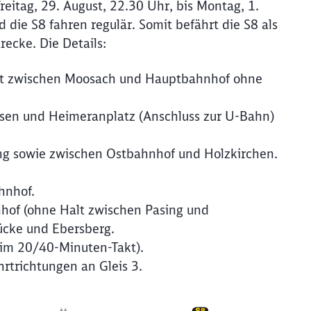
itag, 29. August, 22.30 Uhr, bis Montag, 1.
 die S8 fahren regulär. Somit befährt die S8 als
ecke. Die Details:
t zwischen Moosach und Hauptbahnhof ohne
sen und Heimeranplatz (Anschluss zur U-Bahn)
g sowie zwischen Ostbahnhof und Holzkirchen.
Schl
Möchten Sie zu
weitergeleitet werden?
hnhof.
hof (ohne Halt zwischen Pasing und
cke und Ebersberg.
Abbrechen
Weiter
 im 20/40-Minuten-Takt).
hrtrichtungen an Gleis 3.