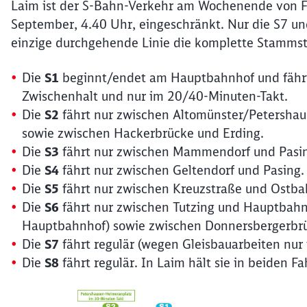
Laim ist der S-Bahn-Verkehr am Wochenende von Fre
September, 4.40 Uhr, eingeschränkt. Nur die S7 und
einzige durchgehende Linie die komplette Stammstr
Die
S1
beginnt/endet am Hauptbahnhof und fähr
Zwischenhalt und nur im 20/40-Minuten-Takt.
Die
S2
fährt nur zwischen Altomünster/Petershau
sowie zwischen Hackerbrücke und Erding.
Die
S3
fährt nur zwischen Mammendorf und Pasin
Die
S4
fährt nur zwischen Geltendorf und Pasing.
Die
S5
fährt nur zwischen Kreuzstraße und Ostba
Die
S6
fährt nur zwischen Tutzing und Hauptbahn
Hauptbahnhof) sowie zwischen Donnersbergerbrü
Die
S7
fährt regulär (wegen Gleisbauarbeiten nur
Die
S8
fährt regulär. In Laim hält sie in beiden Fa