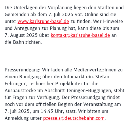
Die Unterlagen der Vorplanung liegen den Städten und
Gemeinden ab dem 7. Juli 2025 vor. Online sind sie
unter
www.karlsruhe-basel.de
zu finden. Wer Hinweise
Schließen
und Anregungen zur Planung hat, kann diese bis zum
Möchten Sie zu
weitergeleitet
7. August 2025 über
kontakt@karlsruhe-basel.de
an
werden?
die Bahn richten.
Abbrechen
Weiter
Presserundgang: Wir laden alle Medienverter:innen zu
einem Rundgang über den Infomarkt ein. Stefan
Fehringer, Technischer Projektleiter für die
Ausbaustrecke im Abschnitt Teningen–Buggingen, steht
für Fragen zur Verfügung. Der Presserundgang findet
noch vor dem offiziellen Beginn der Veranstaltung am
7. Juli 2025, um 14.45 Uhr, statt. Wir bitten um
Anmeldung unter
presse.s@deutschebahn.com
.