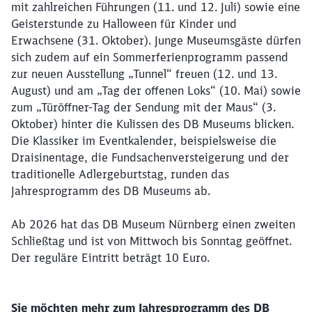
mit zahlreichen Führungen (11. und 12. Juli) sowie eine
Geisterstunde zu Halloween für Kinder und
Erwachsene (31. Oktober). Junge Museumsgäste dürfen
Schließen
sich zudem auf ein Sommerferienprogramm passend
Möchten Sie zu
weitergeleitet
zur neuen Ausstellung „Tunnel“ freuen (12. und 13.
werden?
August) und am „Tag der offenen Loks“ (10. Mai) sowie
zum „Türöffner-Tag der Sendung mit der Maus“ (3.
Abbrechen
Weiter
Oktober) hinter die Kulissen des DB Museums blicken.
Die Klassiker im Eventkalender, beispielsweise die
Draisinentage, die Fundsachenversteigerung und der
traditionelle Adlergeburtstag, runden das
Jahresprogramm des DB Museums ab.
Ab 2026 hat das DB Museum Nürnberg einen zweiten
Schließtag und ist von Mittwoch bis Sonntag geöffnet.
Der reguläre Eintritt beträgt 10 Euro.
Sie möchten mehr zum Jahresprogramm des DB