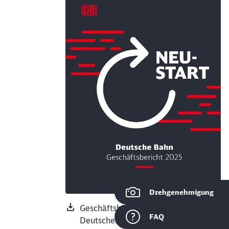
Drehgenehmigung
Geschäftsbericht 2025 der
ießen
FAQ
Deutschen Bahn als PDF