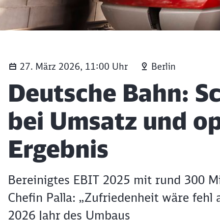
Ein ICE 4 (Baureihe 412) im Hauptbahnhof Frankfurt
27. März 2026, 11:00 Uhr
Berlin
Artikel:
Deutsche Bahn: Sc
bei Umsatz und o
Ergebnis
Bereinigtes EBIT 2025 mit rund 300 Mi
Chefin Palla: „Zufriedenheit wäre fehl 
2026 Jahr des Umbaus