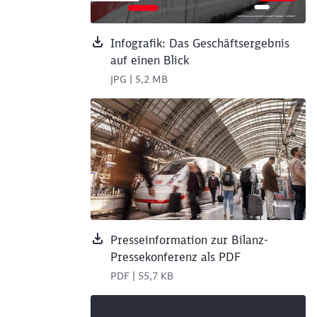
Infografik: Das Geschäftsergebnis
auf einen Blick
JPG | 5,2 MB
Ein ICE 4 (Baureihe 412) im Hauptbahnho
Presseinformation zur Bilanz-
Pressekonferenz als PDF
PDF | 55,7 KB
enverkehr; Martin Seiler, Vorstand Personal und Rech