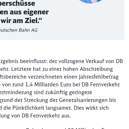
berschüsse
nen aus eigener
Abbrechen
Weiter
wir am Ziel.“
Deutschen Bahn AG
gebnis beeinflusst: der vollzogene Verkauf von DB
hr. Letztere hat zu einer hohen Abschreibung
tsbereiche verzeichneten einen Jahresfehlbetrag
e von rund 1,4 Milliarden Euro bei DB Fernverkehr
Wertminderung sind zukünftig geringere
rund der Streckung der Generalsanierungen bis
 die Pünktlichkeit langsamer. Dies wirkt sich
klung von DB Fernverkehr aus.