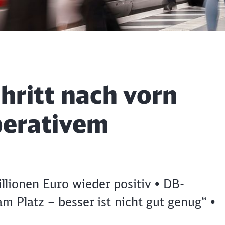
 am Main
hritt nach vorn
perativem
llionen Euro wieder positiv • DB-
am Platz – besser ist nicht gut genug“ •