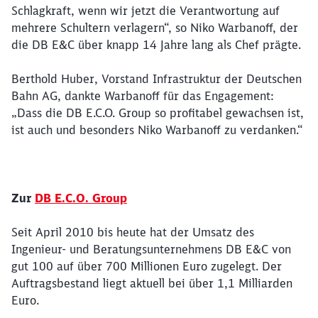
Schlagkraft, wenn wir jetzt die Verantwortung auf
mehrere Schultern verlagern“, so Niko Warbanoff, der
die DB E&C über knapp 14 Jahre lang als Chef prägte.
Berthold Huber, Vorstand Infrastruktur der Deutschen
Bahn AG, dankte Warbanoff für das Engagement:
„Dass die DB E.C.O. Group so profitabel gewachsen ist,
ist auch und besonders Niko Warbanoff zu verdanken.“
Schließen
Zur
DB E.C.O. Group
Möchten Sie zu
weitergeleitet
werden?
Seit April 2010 bis heute hat der Umsatz des
Ingenieur- und Beratungsunternehmens DB E&C von
Abbrechen
Weiter
gut 100 auf über 700 Millionen Euro zugelegt. Der
Auftragsbestand liegt aktuell bei über 1,1 Milliarden
Euro.