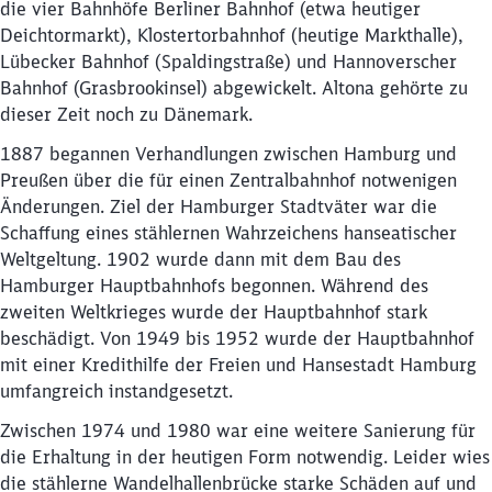
die vier Bahnhöfe Berliner Bahnhof (etwa heutiger
Deichtormarkt), Klostertorbahnhof (heutige Markthalle),
Lübecker Bahnhof (Spaldingstraße) und Hannoverscher
Bahnhof (Grasbrookinsel) abgewickelt. Altona gehörte zu
dieser Zeit noch zu Dänemark.
1887 begannen Verhandlungen zwischen Hamburg und
Preußen über die für einen Zentralbahnhof notwenigen
Änderungen. Ziel der Hamburger Stadtväter war die
Schaffung eines stählernen Wahrzeichens hanseatischer
Weltgeltung. 1902 wurde dann mit dem Bau des
Hamburger Hauptbahnhofs begonnen. Während des
zweiten Weltkrieges wurde der Hauptbahnhof stark
beschädigt. Von 1949 bis 1952 wurde der Hauptbahnhof
mit einer Kredithilfe der Freien und Hansestadt Hamburg
Schließen
Möchten Sie zu
weitergeleitet
umfangreich instandgesetzt.
werden?
Zwischen 1974 und 1980 war eine weitere Sanierung für
die Erhaltung in der heutigen Form notwendig. Leider wies
Abbrechen
Weiter
die stählerne Wandelhallenbrücke starke Schäden auf und