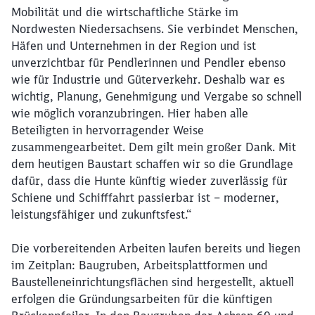
Mobilität und die wirtschaftliche Stärke im
Nordwesten Niedersachsens. Sie verbindet Menschen,
Schließen
Häfen und Unternehmen in der Region und ist
Möchten Sie zu
weitergeleitet
werden?
unverzichtbar für Pendlerinnen und Pendler ebenso
wie für Industrie und Güterverkehr. Deshalb war es
wichtig, Planung, Genehmigung und Vergabe so schnell
Abbrechen
Weiter
wie möglich voranzubringen. Hier haben alle
Beteiligten in hervorragender Weise
zusammengearbeitet. Dem gilt mein großer Dank. Mit
dem heutigen Baustart schaffen wir so die Grundlage
dafür, dass die Hunte künftig wieder zuverlässig für
Schiene und Schifffahrt passierbar ist – moderner,
leistungsfähiger und zukunftsfest.“
Die vorbereitenden Arbeiten laufen bereits und liegen
im Zeitplan: Baugruben, Arbeitsplattformen und
Baustelleneinrichtungsflächen sind hergestellt, aktuell
erfolgen die Gründungsarbeiten für die künftigen